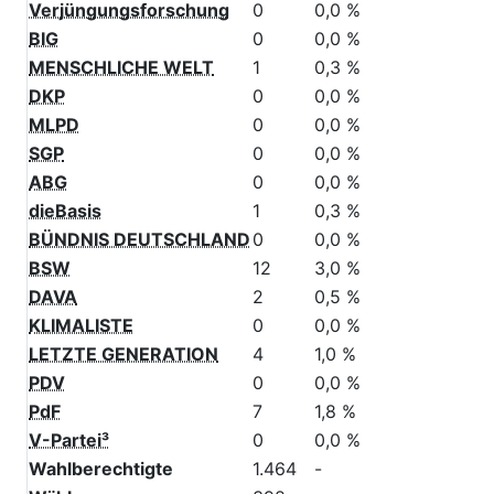
Bündnis C
3
0,8 %
Verjüngungsforschung
0
0,0 %
BIG
0
0,0 %
MENSCHLICHE WELT
1
0,3 %
DKP
0
0,0 %
MLPD
0
0,0 %
SGP
0
0,0 %
ABG
0
0,0 %
dieBasis
1
0,3 %
BÜNDNIS DEUTSCHLAND
0
0,0 %
BSW
12
3,0 %
DAVA
2
0,5 %
KLIMALISTE
0
0,0 %
LETZTE GENERATION
4
1,0 %
PDV
0
0,0 %
PdF
7
1,8 %
V-Partei³
0
0,0 %