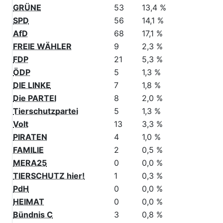
CSU
115
29,0 %
GRÜNE
53
13,4 %
SPD
56
14,1 %
AfD
68
17,1 %
FREIE WÄHLER
9
2,3 %
FDP
21
5,3 %
ÖDP
5
1,3 %
DIE LINKE
7
1,8 %
Die PARTEI
8
2,0 %
Tierschutzpartei
5
1,3 %
Volt
13
3,3 %
PIRATEN
4
1,0 %
FAMILIE
2
0,5 %
MERA25
0
0,0 %
TIERSCHUTZ hier!
1
0,3 %
PdH
0
0,0 %
HEIMAT
0
0,0 %