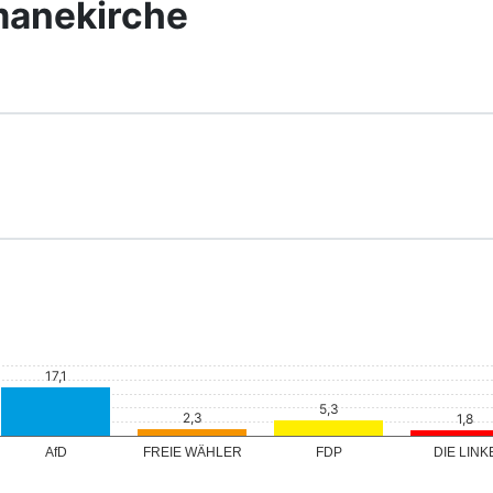
manekirche
FREIE WÄHLER
AfD
FDP
DIE LINK