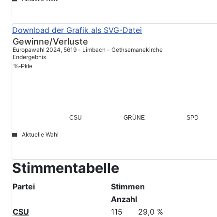
Aktuelle Wahl
file_download
© Stadt Schwabach
Download der Grafik als SVG-Datei
Gewinne/Verluste
Europawahl 2024, 5619 - Limbach - Gethsemanekirche
Endergebnis
%-Pkte.
GRÜNE
CSU
SPD
Aktuelle Wahl
© Stadt Schwabach
Stimmentabelle
Partei
Stimmen
Anzahl