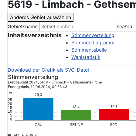
5619 - Limbach - Gethse
Anderes Gebiet auswählen
Gebietsname
search
Inhaltsverzeichnis
Stimmenverteilung
Stimmendiagramm
Stimmentabelle
Wahlstatistik
Stimmenverteilung
Europawahl 2024, 5619 - Limbach - Gethsemanekirche
Endergebnis, 12.06.2024, 09:56:43
%
25
20
15
10
5
0
GRÜNE
CSU
SPD