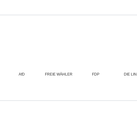
FREIE WÄHLER
AfD
FDP
DIE LI