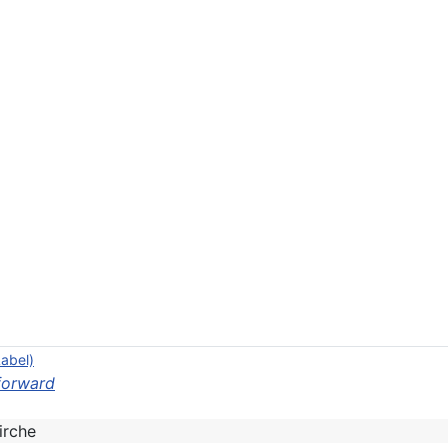
Label)
forward
irche