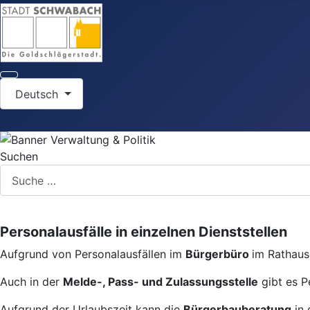
Sprache auswählen
Deutsch
Suchen
Personalausfälle in einzelnen Dienststellen
Aufgrund von Personalausfällen im
Bürgerbüro
im Rathaus 
Auch in der
Melde-, Pass- und Zulassungsstelle
gibt es P
Aufgrund der Urlaubszeit kann die
Bürgerbauberatung
in 