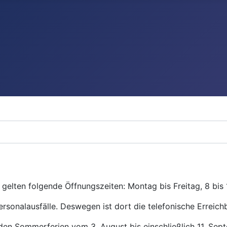
gelten folgende Öffnungszeiten: Montag bis Freitag, 8 bis 
ersonalausfälle. Deswegen ist dort die telefonische Erreichb
den Sommerferien vom 3. August bis einschließlich 11. Se