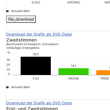
0
Forster Peter Daniel
Deffner Heidemarie
Mack So
(GRÜNE)
WÄ
(CSU)
Aktuelle Wahl
file_download
© Stadt Schwabach
Zweitstimmen
Bezirkswahl Schwabach, Schwabach
Vorläufiges Endergebnis
%
30
20
10
0
GRÜNE
FREIE
CSU
Aktuelle Wahl
file_download
© Stadt Schwabach