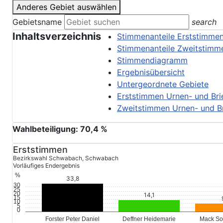
Anderes Gebiet auswählen
Gebietsname
search
Inhaltsverzeichnis
Stimmenanteile Erststimme
Stimmenanteile Zweitstimm
Stimmendiagramm
Ergebnisübersicht
Untergeordnete Gebiete
Erststimmen Urnen- und Bri
Zweitstimmen Urnen- und B
Wahlbeteiligung:
70,4
%
Erststimmen
Bezirkswahl Schwabach, Schwabach
Vorläufiges Endergebnis
%
33,8
30
25
20
14,1
15
10
5