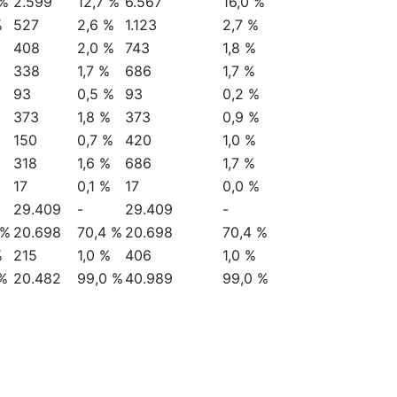
 %
7.891
38,5 %
14.829
36,2 %
%
2.898
14,1 %
5.797
14,1 %
%
1.984
9,7 %
3.942
9,6 %
 %
2.886
14,1 %
5.713
13,9 %
 %
2.599
12,7 %
6.567
16,0 %
%
527
2,6 %
1.123
2,7 %
408
2,0 %
743
1,8 %
338
1,7 %
686
1,7 %
93
0,5 %
93
0,2 %
373
1,8 %
373
0,9 %
150
0,7 %
420
1,0 %
318
1,6 %
686
1,7 %
17
0,1 %
17
0,0 %
29.409
-
29.409
-
 %
20.698
70,4 %
20.698
70,4 %
%
215
1,0 %
406
1,0 %
 %
20.482
99,0 %
40.989
99,0 %