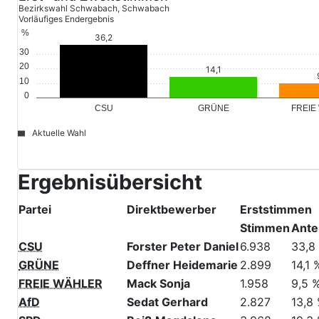
Erst- und Zweitstimmen
Bezirkswahl Schwabach, Schwabach
Vorläufiges Endergebnis
%
30
20
10
0
GRÜNE
FREIE
CSU
Aktuelle Wahl
file_download
© Stadt Schwabach
Ergebnisübersicht
Partei
Direktbewerber
Erststimmen
Stimmen
Antei