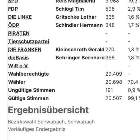
CSU
Forster Peter Daniel
6.938
33,8
GRÜNE
Deffner Heidemarie
2.899
14,1 
FREIE WÄHLER
Mack Sonja
1.958
9,5 
AfD
Sedat Gerhard
2.827
13,8
SPD
Reiß Magdalena
3.968
19,3
FDP
Schlögl Tim
596
2,9 
DIE LINKE
Gritschke Lothar
335
1,6 %
ÖDP
Schindler Hermann
348
1,7 %
PIRATEN
-
-
Tierschutzpartei
-
-
DIE FRANKEN
Kleinschroth Gerald
270
1,3 %
dieBasis
Behringer Bernhard
368
1,8 %
WiR e.V.
-
-
Wahlberechtigte
29.409
-
Wähler
20.698
70,4
Ungültige Stimmen
191
0,9 
Gültige Stimmen
20.507
99,1