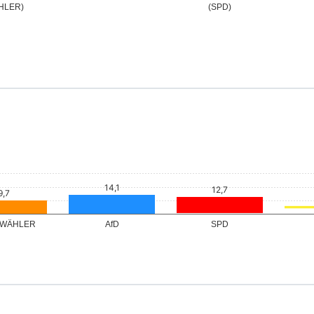
nja (FREIE
Sedat Gerhard (AfD)
Reiß Magdalena
Schlö
HLER)
(SPD)
 WÄHLER
AfD
SPD