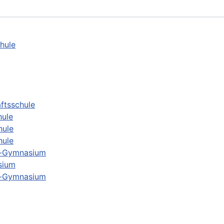
hule
ftsschule
ule
hule
hule
h-Gymnasium
sium