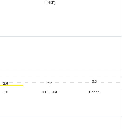
Übrige
gl Tim (FDP)
Gritschke Lothar (DIE
LINKE)
Übrige
FDP
DIE LINKE