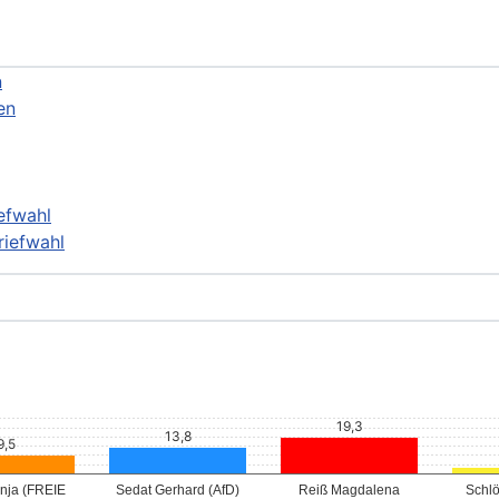
n
en
efwahl
riefwahl
13,8
9,5