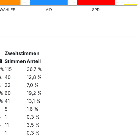
 WÄHLER
AfD
SPD
Zweitstimmen
l
Stimmen
Anteil
 %
115
36,7 %
%
40
12,8 %
%
22
7,0 %
 %
60
19,2 %
 %
41
13,1 %
5
1,6 %