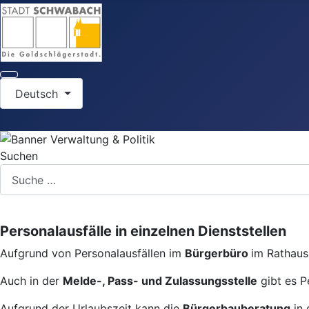
Sprache auswählen
Deutsch
Suchen
Personalausfälle in einzelnen Dienststellen
Aufgrund von Personalausfällen im
Bürgerbüro
im Rathaus 
Auch in der
Melde-, Pass- und Zulassungsstelle
gibt es P
Aufgrund der Urlaubszeit kann die
Bürgerbauberatung
in 