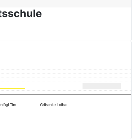
tsschule
hlögl Tim
Gritschke Lothar