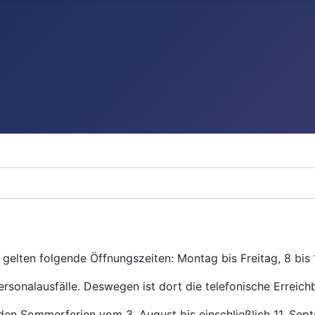
gelten folgende Öffnungszeiten: Montag bis Freitag, 8 bis 
ersonalausfälle. Deswegen ist dort die telefonische Erreichb
den Sommerferien vom 3. August bis einschließlich 11. Se