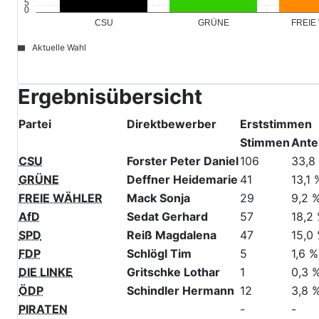
15
10
5
0
GRÜNE
FREIE
CSU
Aktuelle Wahl
file_download
© Stadt Schwabach
Ergebnisübersicht
Partei
Direktbewerber
Erststimmen
Stimmen
Antei
CSU
Forster Peter Daniel
106
33,8
GRÜNE
Deffner Heidemarie
41
13,1 
FREIE WÄHLER
Mack Sonja
29
9,2 
AfD
Sedat Gerhard
57
18,2
SPD
Reiß Magdalena
47
15,0
FDP
Schlögl Tim
5
1,6 %