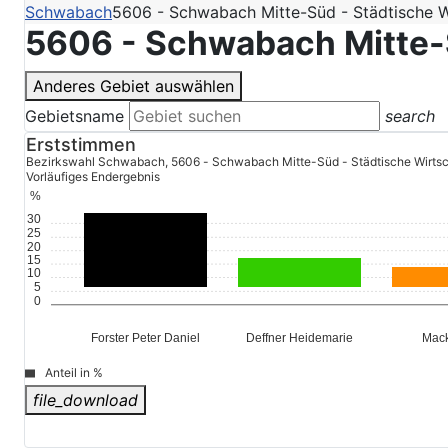
Schwabach
5606 - Schwabach Mitte-Süd - Städtische W
5606 - Schwabach Mitte-
Anderes Gebiet auswählen
Gebietsname
search
Erststimmen
Bezirkswahl Schwabach, 5606 - Schwabach Mitte-Süd - Städtische Wirtsc
Vorläufiges Endergebnis
%
30
25
20
15
10
5
0
Forster Peter Daniel
Deffner Heidemarie
Mack
Anteil in %
file_download
© Stadt Schwabach