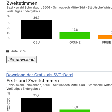
Zweitstimmen
Bezirkswahl Schwabach, 5606 - Schwabach Mitte-Süd - Städtische Wirtsc
Vorläufiges Endergebnis
%
30
20
10
0
GRÜNE
FREIE
CSU
Anteil in %
file_download
© Stadt Schwabach
Erst- und Zweitstimmen
Bezirkswahl Schwabach, 5606 - Schwabach Mitte-Süd - Städtische Wirtsc
Vorläufiges Endergebnis
%
35
30
25
20