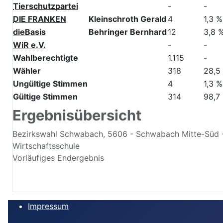
DIE LINKE
Gritschke Lothar
1
0,3 
ÖDP
Schindler Hermann
12
3,8 
PIRATEN
-
-
Tierschutzpartei
-
-
DIE FRANKEN
Kleinschroth Gerald
4
1,3 %
dieBasis
Behringer Bernhard
12
3,8 
WiR e.V.
-
-
Wahlberechtigte
1.115
-
Wähler
318
28,5
Ungültige Stimmen
4
1,3 %
Gültige Stimmen
314
98,7
Ergebnisübersicht
Bezirkswahl Schwabach, 5606 - Schwabach Mitte-Süd -
Wirtschaftsschule
Vorläufiges Endergebnis