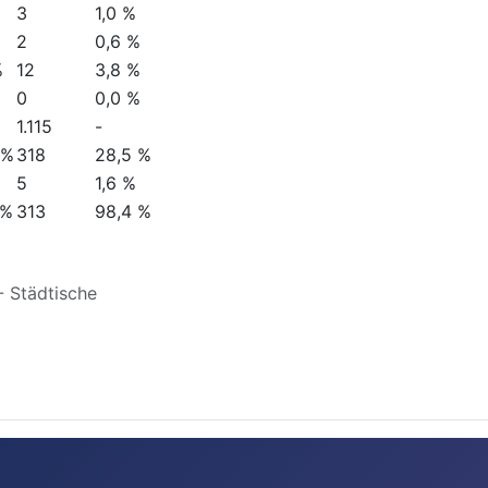
%
1
0,3 %
%
11
3,5 %
1
0,3 %
3
1,0 %
2
0,6 %
%
12
3,8 %
0
0,0 %
1.115
-
 %
318
28,5 %
5
1,6 %
 %
313
98,4 %
 Städtische