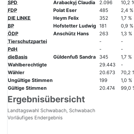
GRÜNE
Dr. Weigand Sabine
3.834
18,7 
FREIE WÄHLER
Schmidt Alexander
1.600
7,8 %
AfD
Vogler Matthias
3.004
14,7 
SPD
Arabackyj Claudia
2.096
10,2 
FDP
Polat Eser
485
2,4 %
DIE LINKE
Heym Felix
352
1,7 %
BP
Hofstetter Ludwig
181
0,9 %
ÖDP
Anschütz Hans
263
1,3 %
Tierschutzpartei
-
-
PdH
-
-
dieBasis
Güldenfuß Sandra
345
1,7 %
Wahlberechtigte
29.443
-
Wähler
20.673
70,2 
Ungültige Stimmen
199
1,0 %
Gültige Stimmen
20.474
99,0 
Ergebnisübersicht
Landtagswahl Schwabach, Schwabach