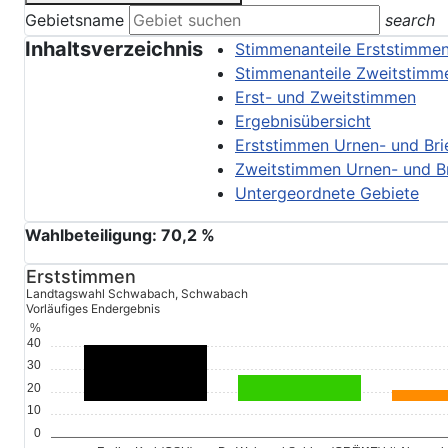
Gebietsname
search
Inhaltsverzeichnis
Stimmenanteile Erststimme
Stimmenanteile Zweitstimm
Erst- und Zweitstimmen
Ergebnisübersicht
Erststimmen Urnen- und Bri
Zweitstimmen Urnen- und B
Untergeordnete Gebiete
Wahlbeteiligung:
70,2
%
Erststimmen
Landtagswahl Schwabach, Schwabach
Vorläufiges Endergebnis
%
40,6
40
30
18,7
20
10
0