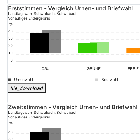
Vorläufiges Endergebnis
Erststimmen - Vergleich Urnen- und Briefwahl
Landtagswahl Schwabach, Schwabach
Vorläufiges Endergebnis
%
37,1
40
30
17,6
20
8,0
10
0
GRÜNE
FREIE
CSU
Urnenwahl
Briefwahl
file_download
© Stadt Schwabach
Zweitstimmen - Vergleich Urnen- und Briefwahl
Landtagswahl Schwabach, Schwabach
Vorläufiges Endergebnis