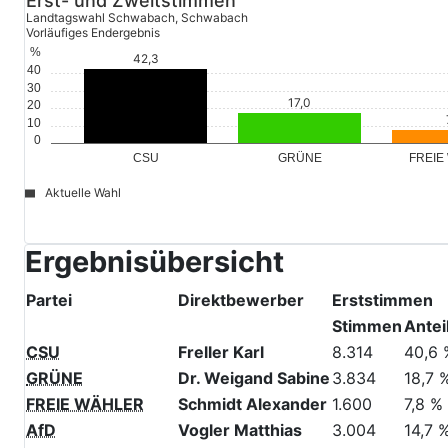
Erst- und Zweitstimmen
Landtagswahl Schwabach, Schwabach
Vorläufiges Endergebnis
%
40
30
20
10
0
GRÜNE
FREIE
CSU
Aktuelle Wahl
file_download
© Stadt Schwabach
Ergebnisübersicht
Partei
Direktbewerber
Erststimmen
Stimmen
Antei
CSU
Freller Karl
8.314
40,6 