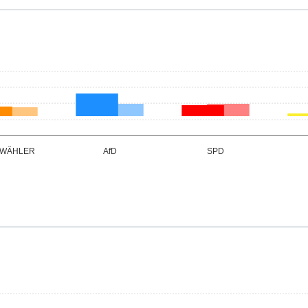
19,6
9,5
2
 WÄHLER
AfD
SPD