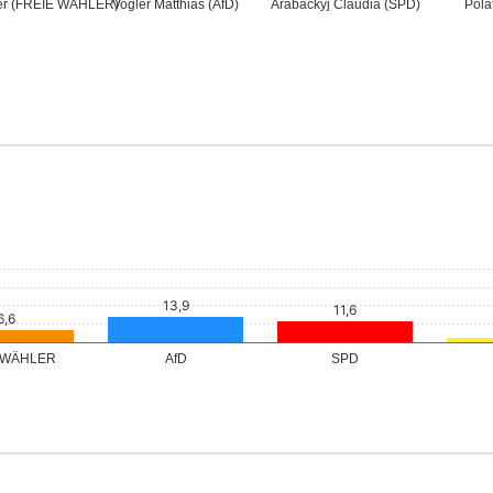
 Alexander
Vogler Matthias (AfD)
Arabackyj Claudia
Pola
 WÄHLER)
(SPD)
 WÄHLER
AfD
SPD