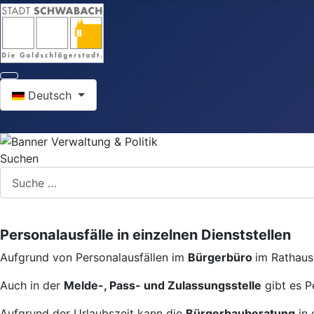
Sprache auswählen
Deutsch
Suchen
Personalausfälle in einzelnen Dienststellen
Aufgrund von Personalausfällen im
Bürgerbüro
im Rathaus 
Auch in der
Melde-, Pass- und Zulassungsstelle
gibt es P
Aufgrund der Urlaubszeit kann die
Bürgerbauberatung
in 