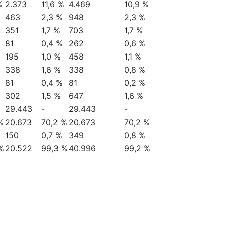
%
3.115
15,2 %
6.949
17,0 %
1.349
6,6 %
2.949
7,2 %
%
2.846
13,9 %
5.850
14,3 %
%
2.373
11,6 %
4.469
10,9 %
463
2,3 %
948
2,3 %
351
1,7 %
703
1,7 %
81
0,4 %
262
0,6 %
195
1,0 %
458
1,1 %
338
1,6 %
338
0,8 %
81
0,4 %
81
0,2 %
302
1,5 %
647
1,6 %
29.443
-
29.443
-
%
20.673
70,2 %
20.673
70,2 %
150
0,7 %
349
0,8 %
%
20.522
99,3 %
40.996
99,2 %