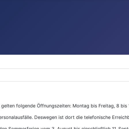
gelten folgende Öffnungszeiten: Montag bis Freitag, 8 bis 
ersonalausfälle. Deswegen ist dort die telefonische Erreichb
den Sommerferien vom 3. August bis einschließlich 11. Se