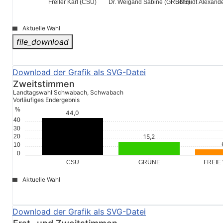
Freller Karl (CSU)
Dr. Weigand Sabine
Schmidt
(GRÜNE)
(FREIE
Aktuelle Wahl
file_download
© Stadt Schwabach
Zweitstimmen
Landtagswahl Schwabach, Schwabach
Vorläufiges Endergebnis
%
40
30
20
10
0
GRÜNE
FREIE
CSU
Aktuelle Wahl
file_download
© Stadt Schwabach