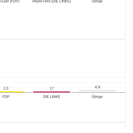
Übrige
t Eser (FDP)
Heym Felix (DIE
LINKE)
Übrige
FDP
DIE LINKE