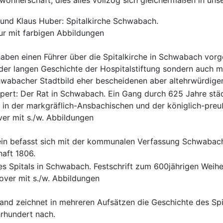
ohnerschaft, dies alles vollzog sich gleichermaßen in unse
r und Klaus Huber: Spitalkirche Schwabach.
ur mit farbigen Abbildungen
aben einen Führer über die Spitalkirche in Schwabach vorge
 der langen Geschichte der Hospitalstiftung sondern auch m
hwabacher Stadtbild eher bescheidenen aber altehrwürdig
pert: Der Rat in Schwabach. Ein Gang durch 625 Jahre städ
at in der markgräflich-Ansbachischen und der königlich-preu
ver mit s./w. Abbildungen
ein befasst sich mit der kommunalen Verfassung Schwabac
haft 1806.
s Spitals in Schwabach. Festschrift zum 600jährigen Weihej
over mit s./w. Abbildungen
nd zeichnet in mehreren Aufsätzen die Geschichte des Spi
hrhundert nach.