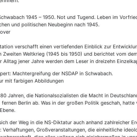
rinnern.
 Schwabach 1945 – 1950. Not und Tugend. Leben im Vorfri
ichen und politischen Neubeginn nach 1945.
cover
tion verschafft einen vertiefenden Einblick zur Entwickl
m Zweiten Weltkrieg (1945 bis 1950) und berichtet vom de
 Alltag jener Jahre werden dem Leser in dreizehn Einzelkap
pert: Machtergreifung der NSDAP in Schwabach.
ur mit farbigen Abbildungen
 80 Jahren, die Nationalsozialisten die Macht in Deutschlan
im fernen Berlin ab. Was in der großen Politik geschah, hatt
 Ebene.
sich der Weg in die NS-Diktatur auch anhand zahlreicher E
 Verhaftungen, Großveranstaltungen, die einheitliche ideol