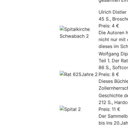
gesamten Einw
Ulrich Distle
45 S., Brosch
Preis: 4 €
Die Autoren h
nicht nur mit
dieses im Sc
Wolfgang Dip
Teil 1. Der R
86 S., Softco
Preis: 8 €
Dieses Büchl
Zollernherrsc
Geschichte de
212 S., Hardc
Preis: 11 €
Der Sammelba
bis ins 20.Ja