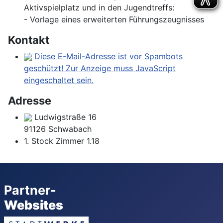
Aktivspielplatz und in den Jugendtreffs:
- Vorlage eines erweiterten Führungszeugnisses
Kontakt
Diese E-Mail-Adresse ist vor Spambots
geschützt! Zur Anzeige muss JavaScript
eingeschaltet sein.
Adresse
Ludwigstraße 16
91126 Schwabach
1. Stock Zimmer 1.18
Partner-
Websites