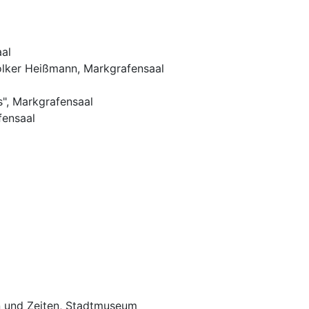
aal
olker Heißmann, Markgrafensaal
s", Markgrafensaal
fensaal
en und Zeiten, Stadtmuseum