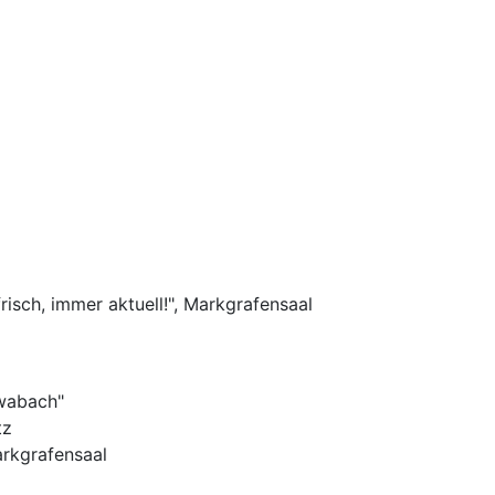
risch, immer aktuell!", Markgrafensaal
hwabach"
tz
rkgrafensaal