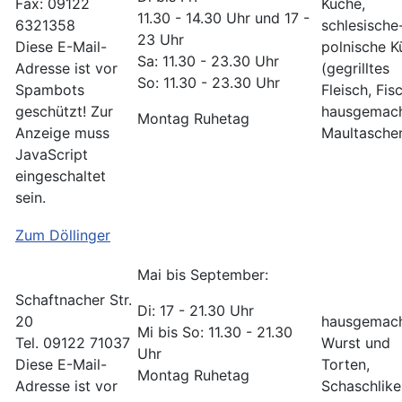
Fax: 09122
Küche,
11.30 - 14.30 Uhr und 17 -
6321358
schlesische
23 Uhr
Diese E-Mail-
polnische K
Sa: 11.30 - 23.30 Uhr
Adresse ist vor
(gegrilltes
So: 11.30 - 23.30 Uhr
Spambots
Fleisch, Fis
geschützt! Zur
hausgemac
Montag Ruhetag
Anzeige muss
Maultasche
JavaScript
eingeschaltet
sein.
Zum Döllinger
Mai bis September:
Schaftnacher Str.
Di: 17 - 21.30 Uhr
20
hausgemac
Mi bis So: 11.30 - 21.30
Tel. 09122 71037
Wurst und
Uhr
Diese E-Mail-
Torten,
Montag Ruhetag
Adresse ist vor
Schaschlike