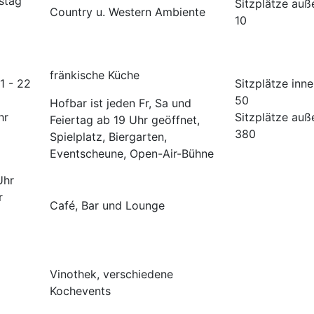
stag
Sitzplätze auß
Country u. Western Ambiente
10
fränkische Küche
1 - 22
Sitzplätze inne
r
50
Hofbar ist jeden Fr, Sa und
hr
Sitzplätze auß
Feiertag ab 19 Uhr geöffnet,
380
Spielplatz, Biergarten,
Eventscheune, Open-Air-Bühne
 Uhr
- 3 Uhr
Café, Bar und Lounge
Vinothek, verschiedene
Kochevents