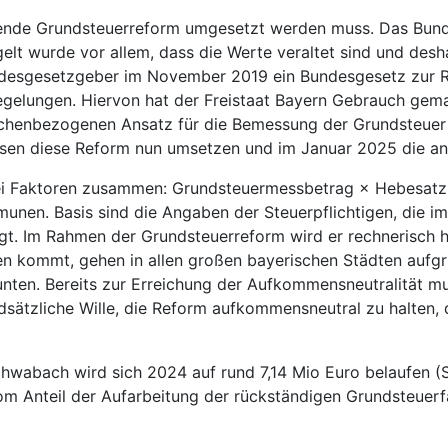
sende Grundsteuerreform umgesetzt werden muss. Das Bunde
elt wurde vor allem, dass die Werte veraltet sind und desh
ndesgesetzgeber im November 2019 ein Bundesgesetz zur Re
regelungen. Hiervon hat der Freistaat Bayern Gebrauch ge
lächenbezogenen Ansatz für die Bemessung der Grundsteuer
en diese Reform nun umsetzen und im Januar 2025 die an
zwei Faktoren zusammen: Grundsteuermessbetrag × Hebesatz
unen. Basis sind die Angaben der Steuerpflichtigen, die 
gt. Im Rahmen der Grundsteuerreform wird er rechnerisch 
en kommt, gehen in allen großen bayerischen Städten aufgr
unten. Bereits zur Erreichung der Aufkommensneutralität 
ätzliche Wille, die Reform aufkommensneutral zu halten, 
wabach wird sich 2024 auf rund 7,14 Mio Euro belaufen (S
om Anteil der Aufarbeitung der rückständigen Grundsteuer