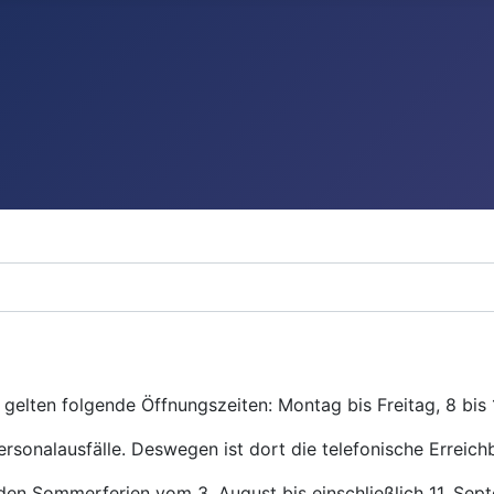
gelten folgende Öffnungszeiten: Montag bis Freitag, 8 bis 
ersonalausfälle. Deswegen ist dort die telefonische Erreichb
den Sommerferien vom 3. August bis einschließlich 11. Se