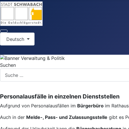
Sprache auswählen
Deutsch
Suchen
Personalausfälle in einzelnen Dienststellen
Aufgrund von Personalausfällen im
Bürgerbüro
im Rathaus 
Auch in der
Melde-, Pass- und Zulassungsstelle
gibt es P
Aufgrund der Urlaubszeit kann die
Bürgerbauberatung
in 