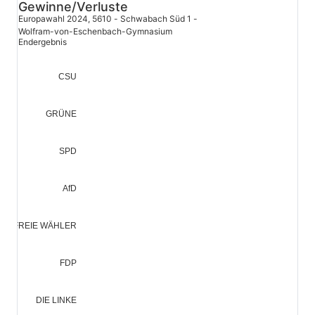
Download der Grafik als SVG-Datei
Gewinne/Verluste
Europawahl 2024, 5610 - Schwabach Süd 1 -
Wolfram-von-Eschenbach-Gymnasium
Endergebnis
CSU
GRÜNE
SPD
AfD
FREIE WÄHLER
FDP