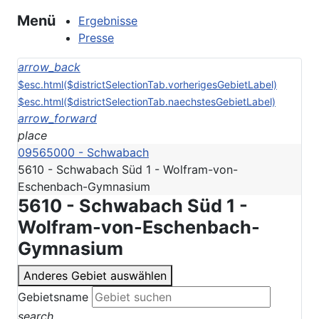
Menü
Ergebnisse
Presse
arrow_back
$esc.html($districtSelectionTab.vorherigesGebietLabel)
$esc.html($districtSelectionTab.naechstesGebietLabel)
arrow_forward
place
09565000 - Schwabach
5610 - Schwabach Süd 1 - Wolfram-von-
Eschenbach-Gymnasium
5610 - Schwabach Süd 1 -
Wolfram-von-Eschenbach-
Gymnasium
Anderes Gebiet auswählen
Gebietsname
search