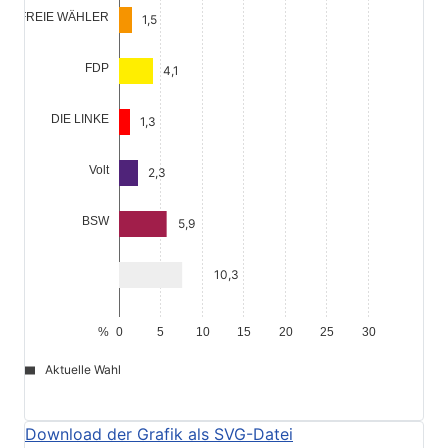
FREIE WÄHLER
FDP
DIE LINKE
Volt
BSW
%
0
5
10
15
20
25
30
Aktuelle Wahl
file_download
© Stadt Schwabach