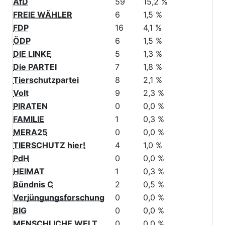
SPD
45
11,6 %
AfD
59
15,2 %
FREIE WÄHLER
6
1,5 %
FDP
16
4,1 %
ÖDP
6
1,5 %
DIE LINKE
5
1,3 %
Die PARTEI
7
1,8 %
Tierschutzpartei
8
2,1 %
Volt
9
2,3 %
PIRATEN
0
0,0 %
FAMILIE
1
0,3 %
MERA25
0
0,0 %
TIERSCHUTZ hier!
4
1,0 %
PdH
0
0,0 %
HEIMAT
1
0,3 %
Bündnis C
2
0,5 %
Verjüngungsforschung
0
0,0 %