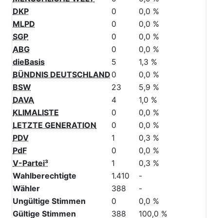
BIG
0
0,0 %
MENSCHLICHE WELT
0
0,0 %
DKP
0
0,0 %
MLPD
0
0,0 %
SGP
0
0,0 %
ABG
0
0,0 %
dieBasis
5
1,3 %
BÜNDNIS DEUTSCHLAND
0
0,0 %
BSW
23
5,9 %
DAVA
4
1,0 %
KLIMALISTE
0
0,0 %
LETZTE GENERATION
0
0,0 %
PDV
1
0,3 %
PdF
0
0,0 %
V-Partei³
1
0,3 %
Wahlberechtigte
1.410
-
Wähler
388
-