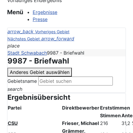
Vorläufiges Endergebnis
Menü
Ergebnisse
Presse
arrow_back
Vorheriges Gebiet
arrow_forward
Nächstes Gebiet
place
Stadt Schwabach
9987 - Briefwahl
9987 - Briefwahl
Anderes Gebiet auswählen
Gebietsname
search
Ergebnisübersicht
Partei
Direktbewerber
Erststimmen
Stimmen
Antei
CSU
Frieser, Michael
216
31,2
Grämmer,