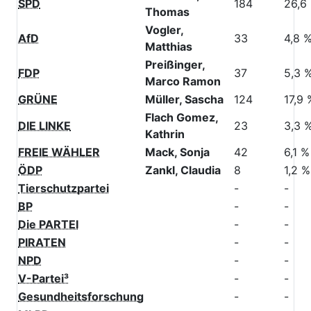
SPD
184
26,6
Thomas
Vogler,
AfD
33
4,8 
Matthias
Preißinger,
FDP
37
5,3 
Marco Ramon
GRÜNE
Müller, Sascha
124
17,9 
Flach Gomez,
DIE LINKE
23
3,3 
Kathrin
FREIE WÄHLER
Mack, Sonja
42
6,1 %
ÖDP
Zankl, Claudia
8
1,2 %
Tierschutzpartei
-
-
BP
-
-
Die PARTEI
-
-
PIRATEN
-
-
NPD
-
-
V-Partei³
-
-
Gesundheitsforschung
-
-