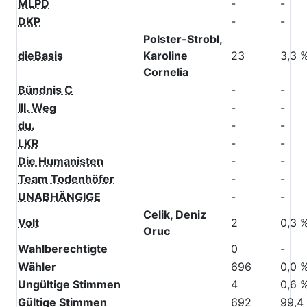
MLPD
-
-
DKP
-
-
Polster-Strobl,
dieBasis
Karoline
23
3,3 
Cornelia
Bündnis C
-
-
III. Weg
-
-
du.
-
-
LKR
-
-
Die Humanisten
-
-
Team Todenhöfer
-
-
UNABHÄNGIGE
-
-
Celik, Deniz
Volt
2
0,3 
Oruc
Wahlberechtigte
0
-
Wähler
696
0,0 
Ungültige Stimmen
4
0,6 
Gültige Stimmen
692
99,4