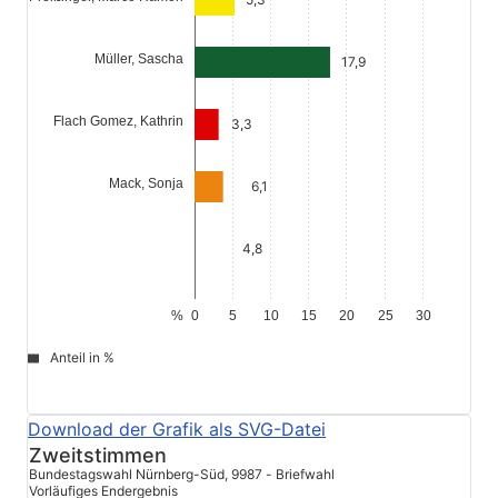
Müller, Sascha
17,9
Flach Gomez, Kathrin
3,3
Mack, Sonja
6,1
4,8
%
0
5
10
15
20
25
30
Anteil in %
file_download
© Stadt Schwabach
Zweitstimmen
Bundestagswahl Nürnberg-Süd, 9987 - Briefwahl
Vorläufiges Endergebnis
%