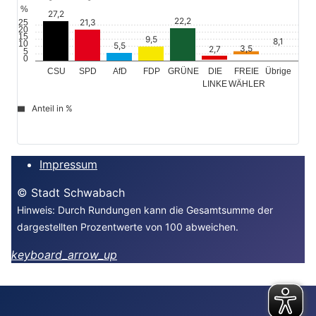
27,2
22,2
21,3
25
20
15
9,5
8,1
10
5,5
3,5
2,7
5
0
GRÜNE
Übrige
CSU
SPD
AfD
FDP
DIE
FREIE
WÄHLER
LINKE
Anteil in %
file_download
© Stadt Schwabach
Impressum
© Stadt Schwabach
Hinweis: Durch Rundungen kann die Gesamtsumme der
dargestellten Prozentwerte von 100 abweichen.
keyboard_arrow_up