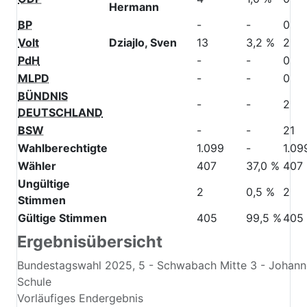
Hermann
BP
-
-
0
Volt
Dziajlo, Sven
13
3,2 %
2
PdH
-
-
0
MLPD
-
-
0
BÜNDNIS
-
-
2
DEUTSCHLAND
BSW
-
-
21
Wahlberechtigte
1.099
-
1.09
Wähler
407
37,0 %
407
Ungültige
2
0,5 %
2
Stimmen
Gültige Stimmen
405
99,5 %
405
Ergebnisübersicht
Bundestagswahl 2025, 5 - Schwabach Mitte 3 - Johan
Schule
Vorläufiges Endergebnis