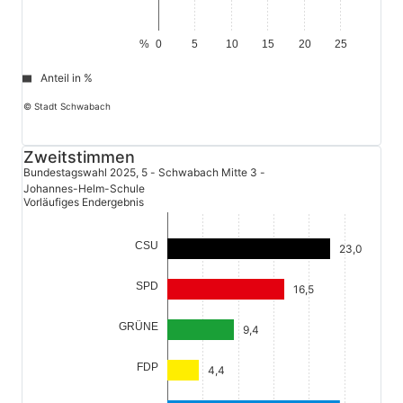
%
0
5
10
15
20
25
Anteil in %
© Stadt Schwabach
Zweitstimmen
Bundestagswahl 2025, 5 - Schwabach Mitte 3 -
Johannes-Helm-Schule
Vorläufiges Endergebnis
CSU
23,0
SPD
16,5
GRÜNE
9,4
FDP
4,4