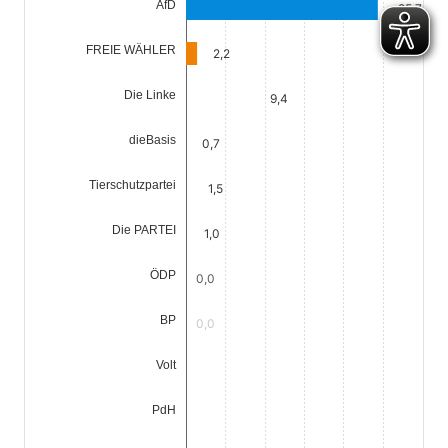
AfD
25,7
FREIE WÄHLER
2,2
Die Linke
9,4
dieBasis
0,7
Tierschutzpartei
1,5
Die PARTEI
1,0
ÖDP
0,0
BP
0,0
Volt
0,5
PdH
0,0