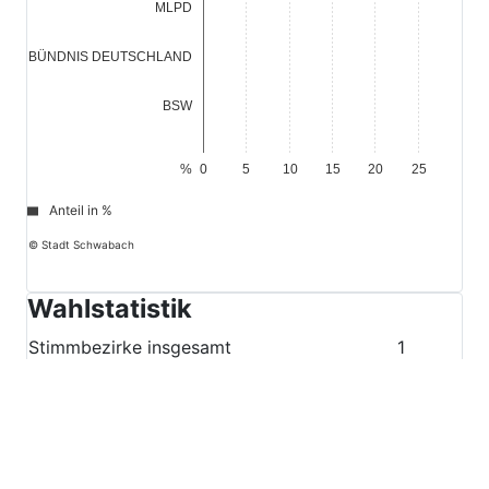
MLPD
0,0
BÜNDNIS DEUTSCHLAND
0,5
BSW
%
0
5
10
15
20
25
Anteil in %
© Stadt Schwabach
Wahlstatistik
Stimmbezirke insgesamt
1
Wahlberechtigte insgesamt
1.099
Stimmbezirke ausgezählt
1
Wahlberechtigte ausgezählt
1.099
Wahlberechtigte ohne Wahlschein insgesamt
605