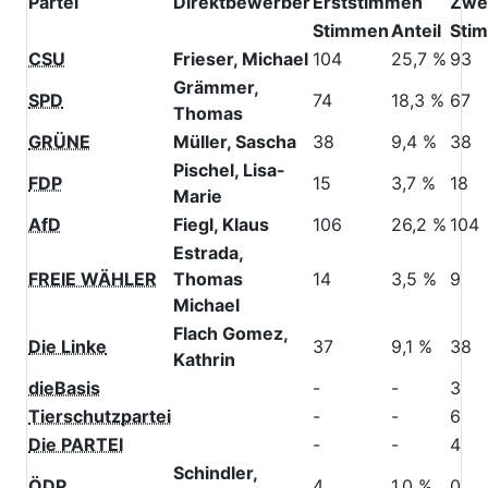
Partei
Direktbewerber
Erststimmen
Zwe
Stimmen
Anteil
Sti
CSU
Frieser, Michael
104
25,7 %
93
Grämmer,
SPD
74
18,3 %
67
Thomas
GRÜNE
Müller, Sascha
38
9,4 %
38
Pischel, Lisa-
FDP
15
3,7 %
18
Marie
AfD
Fiegl, Klaus
106
26,2 %
104
Estrada,
FREIE WÄHLER
Thomas
14
3,5 %
9
Michael
Flach Gomez,
Die Linke
37
9,1 %
38
Kathrin
dieBasis
-
-
3
Tierschutzpartei
-
-
6
Die PARTEI
-
-
4
Schindler,
ÖDP
4
1,0 %
0