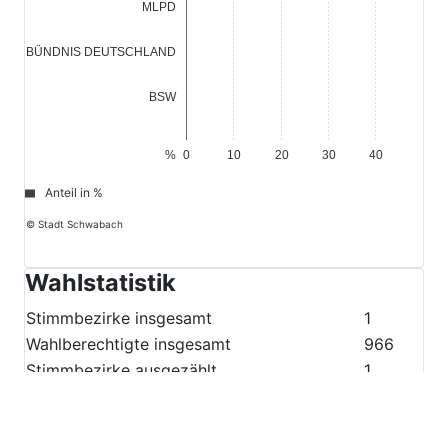
MLPD
0,0
BÜNDNIS DEUTSCHLAND
0,0
BSW
%
0
10
20
30
40
Anteil in %
© Stadt Schwabach
Wahlstatistik
Stimmbezirke insgesamt
1
Wahlberechtigte insgesamt
966
Stimmbezirke ausgezählt
1
Wahlberechtigte ausgezählt
966
Wahlberechtigte ohne Wahlschein insgesamt
702