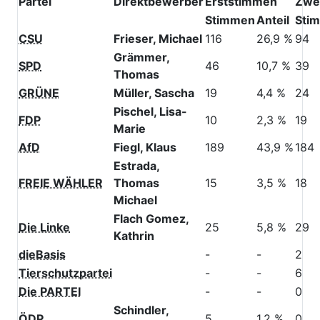
Partei
Direktbewerber
Erststimmen
Zwe
Stimmen
Anteil
Sti
CSU
Frieser, Michael
116
26,9 %
94
Grämmer,
SPD
46
10,7 %
39
Thomas
GRÜNE
Müller, Sascha
19
4,4 %
24
Pischel, Lisa-
FDP
10
2,3 %
19
Marie
AfD
Fiegl, Klaus
189
43,9 %
184
Estrada,
FREIE WÄHLER
Thomas
15
3,5 %
18
Michael
Flach Gomez,
Die Linke
25
5,8 %
29
Kathrin
dieBasis
-
-
2
Tierschutzpartei
-
-
6
Die PARTEI
-
-
0
Schindler,
ÖDP
5
1,2 %
0