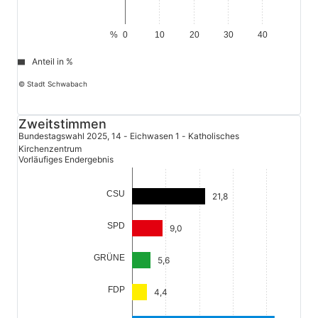
%
0
10
20
30
40
Anteil in %
© Stadt Schwabach
Zweitstimmen
Bundestagswahl 2025, 14 - Eichwasen 1 - Katholisches
Kirchenzentrum
Vorläufiges Endergebnis
CSU
21,8
SPD
9,0
GRÜNE
5,6
FDP
4,4