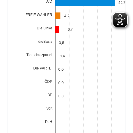
AfD
42,7
FREIE WÄHLER
4,2
Die Linke
6,7
dieBasis
0,5
Tierschutzpartei
1,4
Die PARTEI
0,0
ÖDP
0,0
BP
0,0
Volt
0,5
PdH
0,0