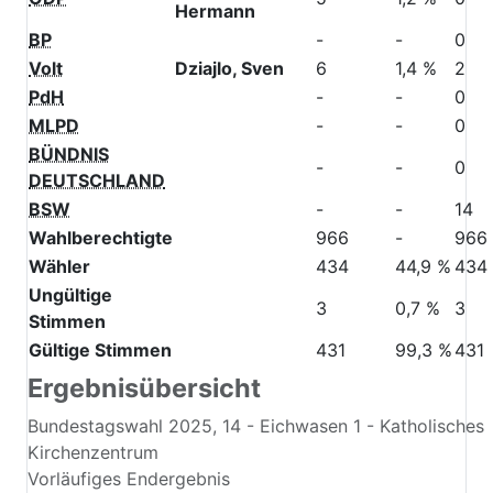
Hermann
BP
-
-
0
Volt
Dziajlo, Sven
6
1,4 %
2
PdH
-
-
0
MLPD
-
-
0
BÜNDNIS
-
-
0
DEUTSCHLAND
BSW
-
-
14
Wahlberechtigte
966
-
966
Wähler
434
44,9 %
434
Ungültige
3
0,7 %
3
Stimmen
Gültige Stimmen
431
99,3 %
431
Ergebnisübersicht
Bundestagswahl 2025, 14 - Eichwasen 1 - Katholisches
Kirchenzentrum
Vorläufiges Endergebnis