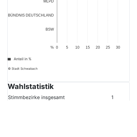
MLPD
0,0
BÜNDNIS DEUTSCHLAND
0,3
BSW
%
0
5
10
15
20
25
30
Anteil in %
© Stadt Schwabach
Wahlstatistik
Stimmbezirke insgesamt
1
Wahlberechtigte insgesamt
1.542
Stimmbezirke ausgezählt
1
Wahlberechtigte ausgezählt
1.542
Wahlberechtigte ohne Wahlschein insgesamt
809