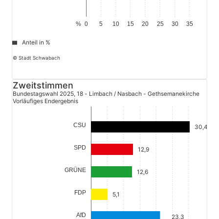
%
0
5
10
15
20
25
30
35
Anteil in %
© Stadt Schwabach
Zweitstimmen
Bundestagswahl 2025, 18 - Limbach / Nasbach - Gethsemanekirche
Vorläufiges Endergebnis
CSU
30,4
SPD
12,9
GRÜNE
12,6
FDP
5,1
AfD
23,3