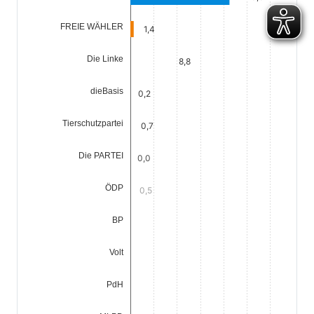
FREIE WÄHLER
1,4
Die Linke
8,8
dieBasis
0,2
Tierschutzpartei
0,7
Die PARTEI
0,0
ÖDP
0,5
BP
0,0
Volt
0,8
PdH
0,0