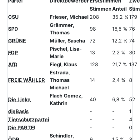
Partei
Direktbewerber
Erststimmen
Zwe
Stimmen
Anteil
Sti
CSU
Frieser, Michael
208
35,2 %
179
Grämmer,
SPD
98
16,6 %
76
Thomas
GRÜNE
Müller, Sascha
72
12,2 %
74
Pischel, Lisa-
FDP
13
2,2 %
30
Marie
AfD
Fiegl, Klaus
128
21,7 %
137
Estrada,
FREIE WÄHLER
Thomas
14
2,4 %
8
Michael
Flach Gomez,
Die Linke
40
6,8 %
52
Kathrin
dieBasis
-
-
1
Tierschutzpartei
-
-
4
Die PARTEI
-
-
0
Schindler,
ÖDP
9
1,5 %
3