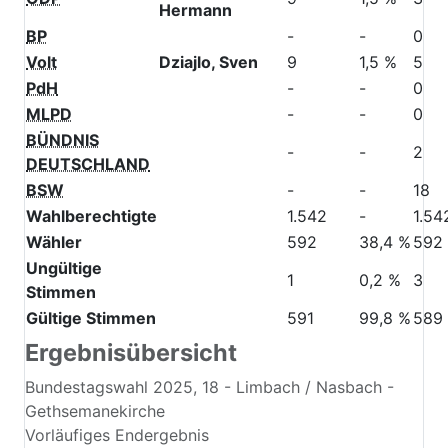
Hermann
BP
-
-
0
Volt
Dziajlo, Sven
9
1,5 %
5
PdH
-
-
0
MLPD
-
-
0
BÜNDNIS
-
-
2
DEUTSCHLAND
BSW
-
-
18
Wahlberechtigte
1.542
-
1.54
Wähler
592
38,4 %
592
Ungültige
1
0,2 %
3
Stimmen
Gültige Stimmen
591
99,8 %
589
Ergebnisübersicht
Bundestagswahl 2025, 18 - Limbach / Nasbach -
Gethsemanekirche
Vorläufiges Endergebnis