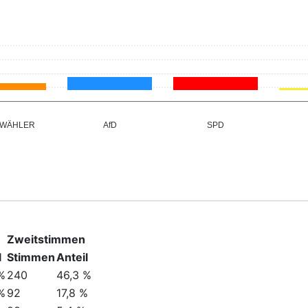
 WÄHLER
AfD
SPD
Zweitstimmen
l
Stimmen
Anteil
%
240
46,3 %
%
92
17,8 %