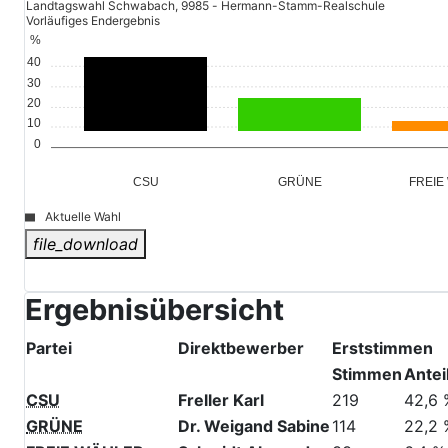
Landtagswahl Schwabach, 9985 - Hermann-Stamm-Realschule
Vorläufiges Endergebnis
%
44,5
40
30
20,0
20
10
0
GRÜNE
FREIE
CSU
Aktuelle Wahl
file_download
© Stadt Schwabach
Ergebnisübersicht
Partei
Direktbewerber
Erststimmen
Stimmen
Antei
CSU
Freller Karl
219
42,6 
GRÜNE
Dr. Weigand Sabine
114
22,2 