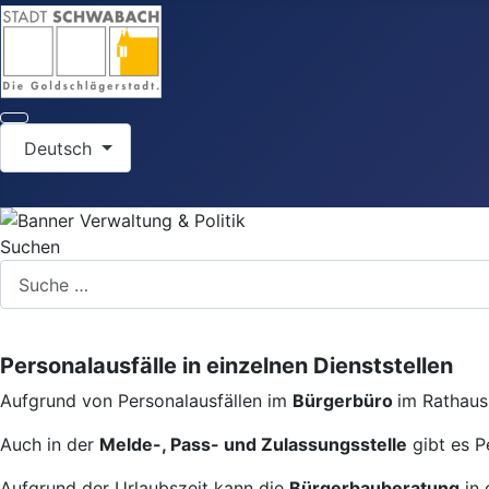
Sprache auswählen
Deutsch
Suchen
Personalausfälle in einzelnen Dienststellen
Aufgrund von Personalausfällen im
Bürgerbüro
im Rathaus 
Auch in der
Melde-, Pass- und Zulassungsstelle
gibt es P
Aufgrund der Urlaubszeit kann die
Bürgerbauberatung
in 