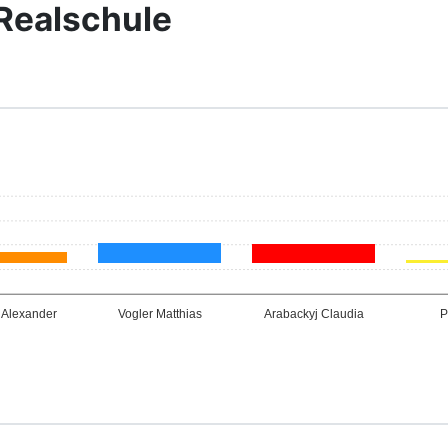
ealschule
6,4
 Alexander
Vogler Matthias
Arabackyj Claudia
P