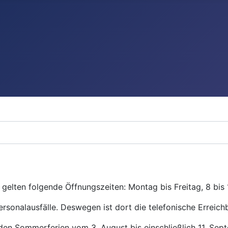
gelten folgende Öffnungszeiten: Montag bis Freitag, 8 bis 
ersonalausfälle. Deswegen ist dort die telefonische Erreichb
den Sommerferien vom 3. August bis einschließlich 11. Se