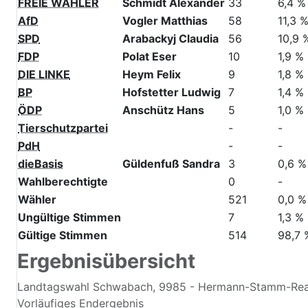
FREIE WÄHLER
Schmidt Alexander
33
6,4 %
AfD
Vogler Matthias
58
11,3 
SPD
Arabackyj Claudia
56
10,9 
FDP
Polat Eser
10
1,9 %
DIE LINKE
Heym Felix
9
1,8 %
BP
Hofstetter Ludwig
7
1,4 %
ÖDP
Anschütz Hans
5
1,0 %
Tierschutzpartei
-
-
PdH
-
-
dieBasis
Güldenfuß Sandra
3
0,6 %
Wahlberechtigte
0
-
Wähler
521
0,0 %
Ungültige Stimmen
7
1,3 %
Gültige Stimmen
514
98,7 
Ergebnisübersicht
Landtagswahl Schwabach, 9985 - Hermann-Stamm-Rea
Vorläufiges Endergebnis