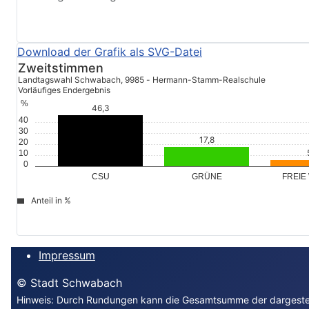
Zweitstimmen
Landtagswahl Schwabach, 9985 - Hermann-Stamm-Realschule
Vorläufiges Endergebnis
%
40
30
20
10
0
GRÜNE
FREIE
CSU
Anteil in %
file_download
© Stadt Schwabach
Impressum
© Stadt Schwabach