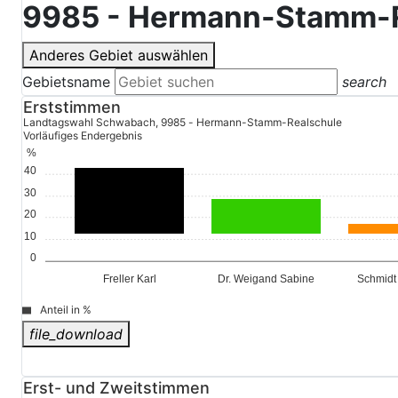
9985 - Hermann-Stamm-R
Anderes Gebiet auswählen
Gebietsname
search
Erststimmen
Landtagswahl Schwabach, 9985 - Hermann-Stamm-Realschule
Vorläufiges Endergebnis
%
42,6
40
30
22,2
20
10
0
Freller Karl
Dr. Weigand Sabine
Schmidt
Anteil in %
file_download
© Stadt Schwabach
Erst- und Zweitstimmen