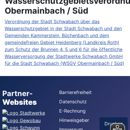
Wasserschutzgebietsverordn
Obermainbach / Süd
Verordnung der Stadt Schwabach über das
Wasserschutzgebiet in der Stadt Schwabach und den
Gemeinden Kammerstein, Büchenbach und dem
gemeindefreien Gebiet Heidenberg (Landkreis Roth)
zum Schutz der Brunnen 4, 5 und 6 für die öffentliche
Wasserversorgung der Stadtwerke Schwabach GmbH
für die Stadt Schwabach (WSGV Obermainbach / Süd)
Partner-
Barrierefreiheit
Websites
Datenschutz
E-Rechnung
Hinweisgeber
Drucken
Impressum