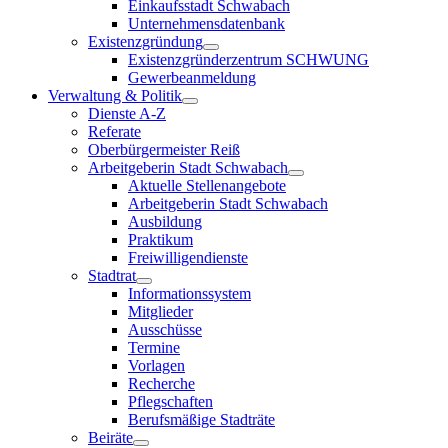
Einkaufsstadt Schwabach
Unternehmensdatenbank
Existenzgründung
Existenzgründerzentrum SCHWUNG
Gewerbeanmeldung
Verwaltung & Politik
Dienste A-Z
Referate
Oberbürgermeister Reiß
Arbeitgeberin Stadt Schwabach
Aktuelle Stellenangebote
Arbeitgeberin Stadt Schwabach
Ausbildung
Praktikum
Freiwilligendienste
Stadtrat
Informationssystem
Mitglieder
Ausschüsse
Termine
Vorlagen
Recherche
Pflegschaften
Berufsmäßige Stadträte
Beiräte