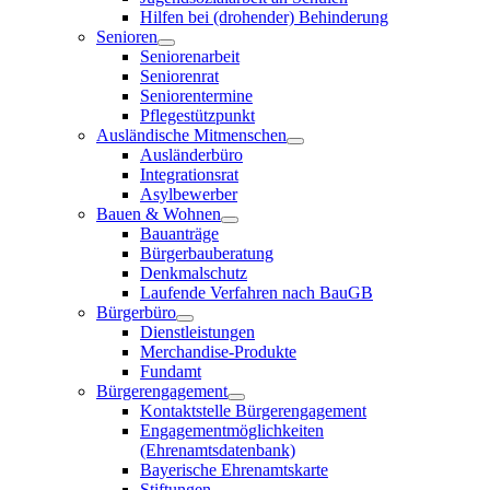
Hilfen bei (drohender) Behinderung
Senioren
Seniorenarbeit
Seniorenrat
Seniorentermine
Pflegestützpunkt
Ausländische Mitmenschen
Ausländerbüro
Integrationsrat
Asylbewerber
Bauen & Wohnen
Bauanträge
Bürgerbauberatung
Denkmalschutz
Laufende Verfahren nach BauGB
Bürgerbüro
Dienstleistungen
Merchandise-Produkte
Fundamt
Bürgerengagement
Kontaktstelle Bürgerengagement
Engagementmöglichkeiten
(Ehrenamtsdatenbank)
Bayerische Ehrenamtskarte
Stiftungen