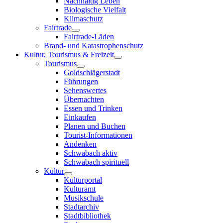
Nachhaltig Leben
Biologische Vielfalt
Klimaschutz
Fairtrade
Fairtrade-Läden
Brand- und Katastrophenschutz
Kultur, Tourismus & Freizeit
Tourismus
Goldschlägerstadt
Führungen
Sehenswertes
Übernachten
Essen und Trinken
Einkaufen
Planen und Buchen
Tourist-Informationen
Andenken
Schwabach aktiv
Schwabach spirituell
Kultur
Kulturportal
Kulturamt
Musikschule
Stadtarchiv
Stadtbibliothek