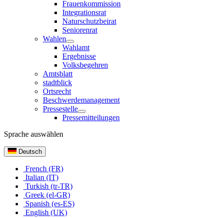
Frauenkommission
Integrationsrat
Naturschutzbeirat
Seniorenrat
Wahlen
Wahlamt
Ergebnisse
Volksbegehren
Amtsblatt
stadtblick
Ortsrecht
Beschwerdemanagement
Pressestelle
Pressemitteilungen
Sprache auswählen
Deutsch
French (FR)
Italian (IT)
Turkish (tr-TR)
Greek (el-GR)
Spanish (es-ES)
English (UK)