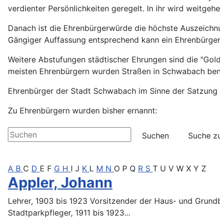
verdienter Persönlichkeiten geregelt. In ihr wird weitgeh
Danach ist die Ehrenbürgerwürde die höchste Auszeichnu
Gängiger Auffassung entsprechend kann ein Ehrenbürger 
Weitere Abstufungen städtischer Ehrungen sind die "Gold
meisten Ehrenbürgern wurden Straßen in Schwabach bena
Ehrenbürger der Stadt Schwabach im Sinne der Satzung s
Zu Ehrenbürgern wurden bisher ernannt:
Alle Artikel in Ehrenbürger durchsuchen
Suchen
Suche z
A
B
C
D
E
F
G
H
I
J
K
L
M
N
O
P
Q
R
S
T
U
V
W
X
Y
Z
Appler, Johann
Lehrer, 1903 bis 1923 Vorsitzender der Haus- und Grund
Stadtparkpfleger, 1911 bis 1923...