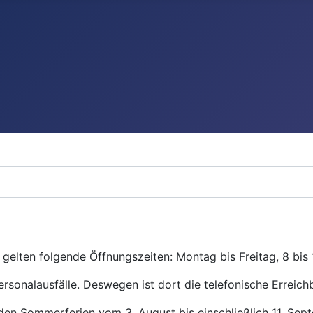
gelten folgende Öffnungszeiten: Montag bis Freitag, 8 bis 
ersonalausfälle. Deswegen ist dort die telefonische Erreichb
den Sommerferien vom 3. August bis einschließlich 11. Se