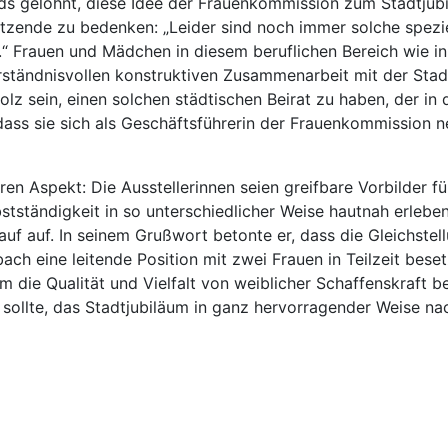
ds gelohnt, diese Idee der Frauenkommission zum Stadtjubil
zende zu bedenken: „Leider sind noch immer solche speziel
“ Frauen und Mädchen in diesem beruflichen Bereich wie i
rständnisvollen konstruktiven Zusammenarbeit mit der Stadt
 sein, einen solchen städtischen Beirat zu haben, der in di
dass sie sich als Geschäftsführerin der Frauenkommission ne
n Aspekt: Die Ausstellerinnen seien greifbare Vorbilder für
bstständigkeit in so unterschiedlicher Weise hautnah erlebe
f auf. In seinem Grußwort betonte er, dass die Gleichstell
bach eine leitende Position mit zwei Frauen in Teilzeit bese
 die Qualität und Vielfalt von weiblicher Schaffenskraft b
 sollte, das Stadtjubiläum in ganz hervorragender Weise na