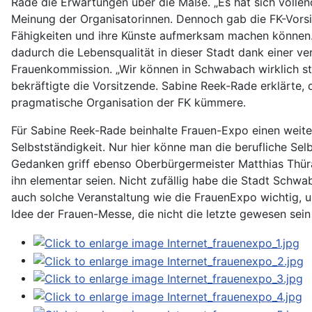
Rade die Erwartungen über die Maße. „Es hat sich vollen
Meinung der Organisatorinnen. Dennoch gab die FK-Vorsit
Fähigkeiten und ihre Künste aufmerksam machen können.
dadurch die Lebensqualität in dieser Stadt dank einer ve
Frauenkommission. „Wir können in Schwabach wirklich stolz
bekräftigte die Vorsitzende. Sabine Reek-Rade erklärte, 
pragmatische Organisation der FK kümmere.
Für Sabine Reek-Rade beinhalte Frauen-Expo einen weitere
Selbstständigkeit. Nur hier könne man die berufliche Sel
Gedanken griff ebenso Oberbürgermeister Matthias Thürau
ihn elementar seien. Nicht zufällig habe die Stadt Schwa
auch solche Veranstaltung wie die FrauenExpo wichtig, um
Idee der Frauen-Messe, die nicht die letzte gewesen sein