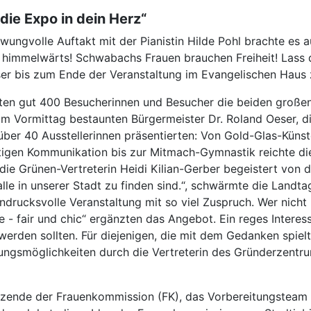
die Expo in dein Herz“
wungvolle Auftakt mit der Pianistin Hilde Pohl brachte es a
himmelwärts! Schwabachs Frauen brauchen Freiheit! Lass d
er bis zum Ende der Veranstaltung im Evangelischen Haus 
ften gut 400 Besucherinnen und Besucher die beiden große
m Vormittag bestaunten Bürgermeister Dr. Roland Oeser, die 
e über 40 Ausstellerinnen präsentierten: Von Gold-Glas-Kün
tigen Kommunikation bis zur Mitmach-Gymnastik reichte di
ie Grünen-Vertreterin Heidi Kilian-Gerber begeistert von de
e alle in unserer Stadt zu finden sind.“, schwärmte die Lan
ndrucksvolle Veranstaltung mit so viel Zuspruch. Wer nicht 
 - fair und chic“ ergänzten das Angebot. Ein reges Interes
 werden sollten. Für diejenigen, die mit dem Gedanken spielt
atungsmöglichkeiten durch die Vertreterin des Gründerzent
rsitzende der Frauenkommission (FK), das Vorbereitungsteam