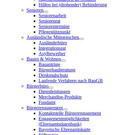
Hilfen bei (drohender) Behinderung
Senioren
Seniorenarbeit
Seniorenrat
Seniorentermine
Pflegestützpunkt
Ausländische Mitmenschen
Ausländerbüro
Integrationsrat
Asylbewerber
Bauen & Wohnen
Bauanträge
Bürgerbauberatung
Denkmalschutz
Laufende Verfahren nach BauGB
Bürgerbüro
Dienstleistungen
Merchandise-Produkte
Fundamt
Bürgerengagement
Kontaktstelle Bürgerengagement
Engagementmöglichkeiten
(Ehrenamtsdatenbank)
Bayerische Ehrenamtskarte
Stiftungen