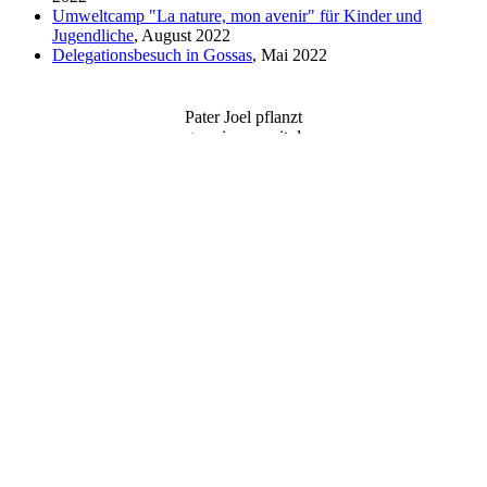
Umweltcamp "La nature, mon avenir" für Kinder und
Jugendliche
, August 2022
Delegationsbesuch in Gossas
, Mai 2022
Pater Joel pflanzt
gemeinsam mit der
Frauenkooperative
in Dadagne neue
Baumsetzlinge.