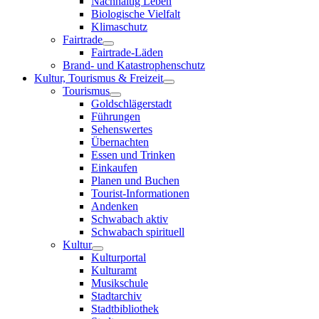
Nachhaltig Leben
Biologische Vielfalt
Klimaschutz
Fairtrade
Fairtrade-Läden
Brand- und Katastrophenschutz
Kultur, Tourismus & Freizeit
Tourismus
Goldschlägerstadt
Führungen
Sehenswertes
Übernachten
Essen und Trinken
Einkaufen
Planen und Buchen
Tourist-Informationen
Andenken
Schwabach aktiv
Schwabach spirituell
Kultur
Kulturportal
Kulturamt
Musikschule
Stadtarchiv
Stadtbibliothek