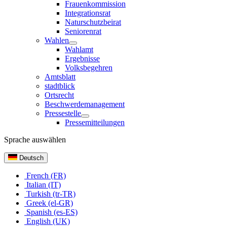
Frauenkommission
Integrationsrat
Naturschutzbeirat
Seniorenrat
Wahlen
Wahlamt
Ergebnisse
Volksbegehren
Amtsblatt
stadtblick
Ortsrecht
Beschwerdemanagement
Pressestelle
Pressemitteilungen
Sprache auswählen
Deutsch
French (FR)
Italian (IT)
Turkish (tr-TR)
Greek (el-GR)
Spanish (es-ES)
English (UK)