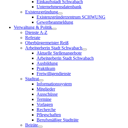
Einkaufsstadt Schwabach
Unternehmensdatenbank
Existenzgründung
Existenzgründerzentrum SCHWUNG
Gewerbeanmeldung
Verwaltung & Politik
Dienste A-Z
Referate
Oberbürgermeister Reiß
Arbeitgeberin Stadt Schwabach
Aktuelle Stellenangebote
Arbeitgeberin Stadt Schwabach
Ausbildung
Praktikum
Freiwilligendienste
Stadtrat
Informationssystem
Mitglieder
Ausschüsse
Termine
Vorlagen
Recherche
Pflegschaften
Berufsmäßige Stadträte
Beiräte