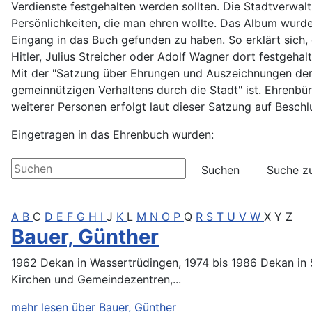
Verdienste festgehalten werden sollten. Die Stadtverwa
Persönlichkeiten, die man ehren wollte. Das Album wurd
Eingang in das Buch gefunden zu haben. So erklärt sich
Hitler, Julius Streicher oder Adolf Wagner dort festgeha
Mit der "Satzung über Ehrungen und Auszeichnungen der 
gemeinnützigen Verhaltens durch die Stadt" ist. Ehrenb
weiterer Personen erfolgt laut dieser Satzung auf Beschl
Eingetragen in das Ehrenbuch wurden:
Alle Artikel in Ehrenbuch durchsuchen
Suchen
Suche z
A
B
C
D
E
F
G
H
I
J
K
L
M
N
O
P
Q
R
S
T
U
V
W
X
Y
Z
Bauer, Günther
1962 Dekan in Wassertrüdingen, 1974 bis 1986 Dekan in 
Kirchen und Gemeindezentren,...
mehr lesen über Bauer, Günther