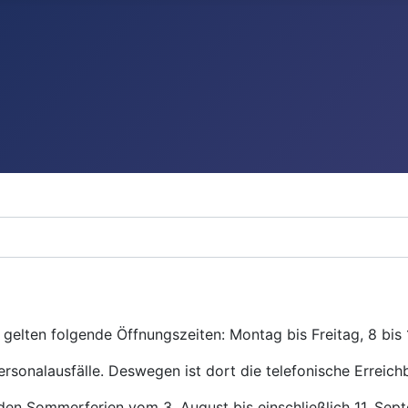
gelten folgende Öffnungszeiten: Montag bis Freitag, 8 bis 
ersonalausfälle. Deswegen ist dort die telefonische Erreichb
den Sommerferien vom 3. August bis einschließlich 11. Se