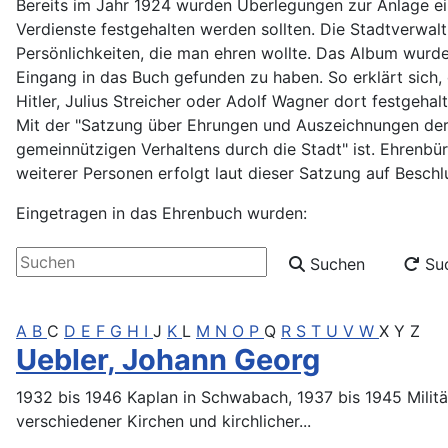
Bereits im Jahr 1924 wurden Überlegungen zur Anlage ei
Verdienste festgehalten werden sollten. Die Stadtverwa
Persönlichkeiten, die man ehren wollte. Das Album wurd
Eingang in das Buch gefunden zu haben. So erklärt sich
Hitler, Julius Streicher oder Adolf Wagner dort festgeha
Mit der "Satzung über Ehrungen und Auszeichnungen der 
gemeinnützigen Verhaltens durch die Stadt" ist. Ehrenb
weiterer Personen erfolgt laut dieser Satzung auf Beschl
Eingetragen in das Ehrenbuch wurden:
Alle Artikel in Ehrenbuch durchsuchen
Suchen
Suc
A
B
C
D
E
F
G
H
I
J
K
L
M
N
O
P
Q
R
S
T
U
V
W
X
Y
Z
Uebler, Johann Georg
1932 bis 1946 Kaplan in Schwabach, 1937 bis 1945 Militär
verschiedener Kirchen und kirchlicher...