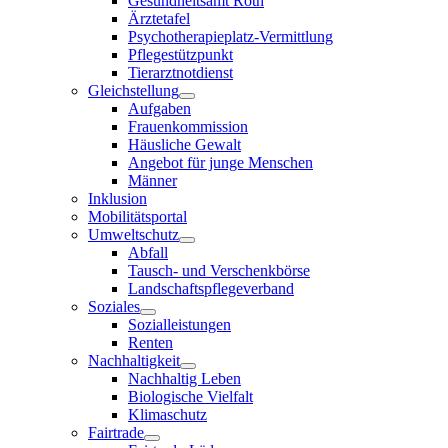
Gesundheitsamt Roth
Ärztetafel
Psychotherapieplatz-Vermittlung
Pflegestützpunkt
Tierarztnotdienst
Gleichstellung
Aufgaben
Frauenkommission
Häusliche Gewalt
Angebot für junge Menschen
Männer
Inklusion
Mobilitätsportal
Umweltschutz
Abfall
Tausch- und Verschenkbörse
Landschaftspflegeverband
Soziales
Sozialleistungen
Renten
Nachhaltigkeit
Nachhaltig Leben
Biologische Vielfalt
Klimaschutz
Fairtrade