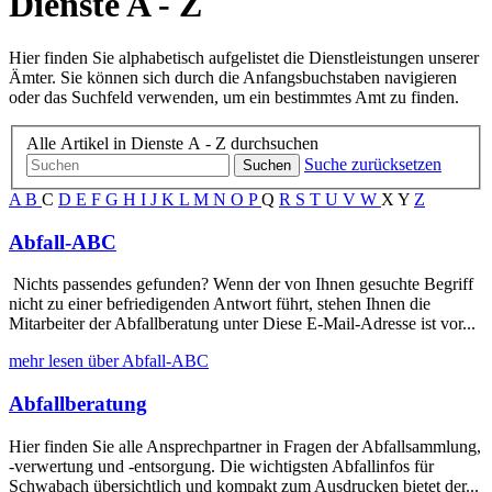
Dienste A - Z
Hier finden Sie alphabetisch aufgelistet die Dienstleistungen unserer
Ämter. Sie können sich durch die Anfangsbuchstaben navigieren
oder das Suchfeld verwenden, um ein bestimmtes Amt zu finden.
Alle Artikel in Dienste A - Z durchsuchen
Suche zurücksetzen
Suchen
A
B
C
D
E
F
G
H
I
J
K
L
M
N
O
P
Q
R
S
T
U
V
W
X
Y
Z
Abfall-ABC
Nichts passendes gefunden? Wenn der von Ihnen gesuchte Begriff
nicht zu einer befriedigenden Antwort führt, stehen Ihnen die
Mitarbeiter der Abfallberatung unter Diese E-Mail-Adresse ist vor...
mehr lesen über Abfall-ABC
Abfallberatung
Hier finden Sie alle Ansprechpartner in Fragen der Abfallsammlung,
-verwertung und -entsorgung. Die wichtigsten Abfallinfos für
Schwabach übersichtlich und kompakt zum Ausdrucken bietet der...