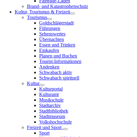
Fairtrade-Läden
Brand- und Katastrophenschutz
Kultur, Tourismus & Freizeit
Tourismus
Goldschlägerstadt
Führungen
Sehenswertes
Übernachten
Essen und Trinken
Einkaufen
Planen und Buchen
Tourist-Informationen
Andenken
Schwabach aktiv
Schwabach spirituell
Kultur
Kulturportal
Kulturamt
Musikschule
Stadtarchiv
Stadtbibliothek
Stadtmuseum
Volkshochschule
Freizeit und Sport
Sport