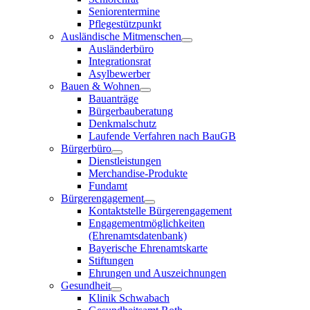
Seniorentermine
Pflegestützpunkt
Ausländische Mitmenschen
Ausländerbüro
Integrationsrat
Asylbewerber
Bauen & Wohnen
Bauanträge
Bürgerbauberatung
Denkmalschutz
Laufende Verfahren nach BauGB
Bürgerbüro
Dienstleistungen
Merchandise-Produkte
Fundamt
Bürgerengagement
Kontaktstelle Bürgerengagement
Engagementmöglichkeiten
(Ehrenamtsdatenbank)
Bayerische Ehrenamtskarte
Stiftungen
Ehrungen und Auszeichnungen
Gesundheit
Klinik Schwabach