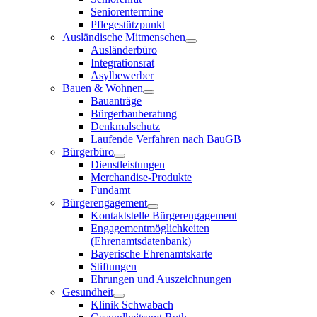
Seniorentermine
Pflegestützpunkt
Ausländische Mitmenschen
Ausländerbüro
Integrationsrat
Asylbewerber
Bauen & Wohnen
Bauanträge
Bürgerbauberatung
Denkmalschutz
Laufende Verfahren nach BauGB
Bürgerbüro
Dienstleistungen
Merchandise-Produkte
Fundamt
Bürgerengagement
Kontaktstelle Bürgerengagement
Engagementmöglichkeiten
(Ehrenamtsdatenbank)
Bayerische Ehrenamtskarte
Stiftungen
Ehrungen und Auszeichnungen
Gesundheit
Klinik Schwabach