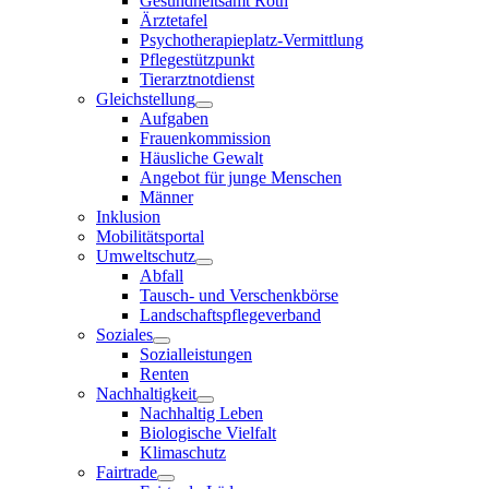
Gesundheitsamt Roth
Ärztetafel
Psychotherapieplatz-Vermittlung
Pflegestützpunkt
Tierarztnotdienst
Gleichstellung
Aufgaben
Frauenkommission
Häusliche Gewalt
Angebot für junge Menschen
Männer
Inklusion
Mobilitätsportal
Umweltschutz
Abfall
Tausch- und Verschenkbörse
Landschaftspflegeverband
Soziales
Sozialleistungen
Renten
Nachhaltigkeit
Nachhaltig Leben
Biologische Vielfalt
Klimaschutz
Fairtrade