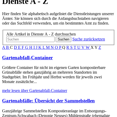
Dienste A - Z
Hier finden Sie alphabetisch aufgelistet die Dienstleistungen unserer
Ämter. Sie können sich durch die Anfangsbuchstaben navigieren
oder das Suchfeld verwenden, um ein bestimmtes Amt zu finden.
Alle Artikel in Dienste A - Z durchsuchen
Suche zurücksetzen
Suchen
A
B
C
D
E
F
G
H
I
J
K
L
M
N
O
P
Q
R
S
T
U
V
W
X
Y
Z
Gartenabfall-Container
Größere Container für nicht im eigenen Garten kompostierbare
Grünabfälle stehen ganzjährig an mehreren Standorten im
Stadtgebiet. Im Frühjahr und Herbst werden für jeweils zwei
Monate zusätzliche...
mehr lesen über Gartenabfall-Container
Gartenabfälle: Übersicht der Sammelstellen
Ganzjährige Sammelstellen Kompostieranlage im Entsorgungs-
Zentrum-Schwabach (Deponie Neuses) Mühlenstraße (ehemalige