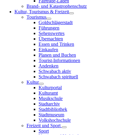
Fairtrade-Läden
Brand- und Katastrophenschutz
Kultur, Tourismus & Freizeit
Tourismus
Goldschlägerstadt
Führungen
Sehenswertes
Übernachten
Essen und Trinken
Einkaufen
Planen und Buchen
Tourist-Informationen
Andenken
Schwabach aktiv
Schwabach spirituell
Kultur
Kulturportal
Kulturamt
Musikschule
Stadtarchiv
Stadtbibliothek
Stadtmuseum
Volkshochschule
Freizeit und Sport
Sport