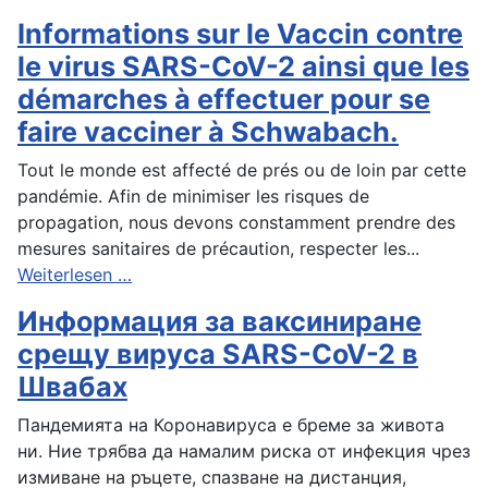
Informations sur le Vaccin contre
le virus SARS-CoV-2 ainsi que les
démarches à effectuer pour se
faire vacciner à Schwabach.
Tout le monde est affecté de prés ou de loin par cette
pandémie. Afin de minimiser les risques de
propagation, nous devons constamment prendre des
mesures sanitaires de précaution, respecter les...
Weiterlesen …
Информация за ваксиниране
срещу вируса SARS-CoV-2 в
Швабах
Пандемията на Коронавируса е бреме за живота
ни. Ние трябва да намалим риска от инфекция чрез
измиване на ръцете, спазване на дистанция,