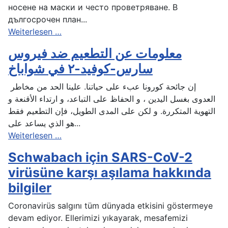
носене на маски и често проветряване. В
дългосрочен план...
Weiterlesen …
معلومات عن التطعيم ضد فيروس
سارس-كوفيد-٢ في شواباخ
إن جائحة كورونا عبء على حياتنا. علينا الحد من مخاطر
العدوى بغسل اليدين ، و الحفاظ على التباعد، و ارتداء الأقنعة و
التهوية المتكررة. و لكن على المدى الطويل، فإن التطعيم فقط
هو الذي يساعد على...
Weiterlesen …
Schwabach için SARS-CoV-2
virüsüne karşı aşılama hakkında
bilgiler
Coronavirüs salgını tüm dünyada etkisini göstermeye
devam ediyor. Ellerimizi yıkayarak, mesafemizi